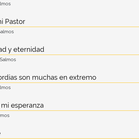
almos
i Pastor
Salmos
d y eternidad
 Salmos
ordias son muchas en extremo
almos
 mi esperanza
lmos
e