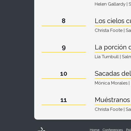
Helen Gallardy | 
8
Los cielos c
Christa Foote | S
9
La porción 
Lía Turnbull | Sal
10
Sacadas del
Mónica Morales |
11
Muéstranos
Christa Foote | S
Home
Conferences
Pol