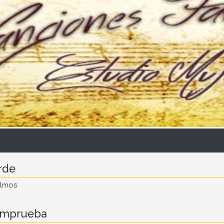
rde
almos
omprueba