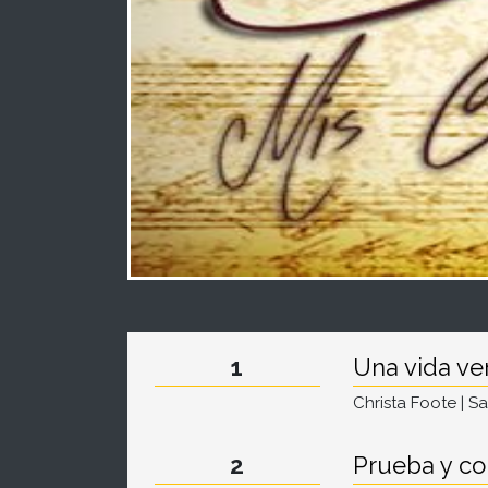
1
Una vida ve
Christa Foote | S
2
Prueba y c