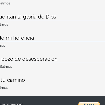
Salmos
uentan la gloria de Dios
almos
de mi herencia
mos
 pozo de desesperación
 Salmos
 tu camino
almos
ítica de privacidad