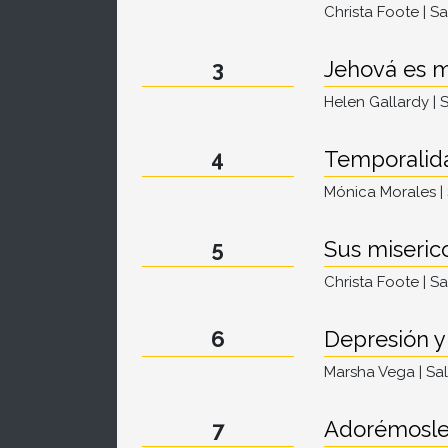
Christa Foote | S
3
Jehová es m
Helen Gallardy | 
4
Temporalida
Mónica Morales |
5
Sus miseric
Christa Foote | S
6
Depresión y
Marsha Vega | Sa
7
Adorémosl