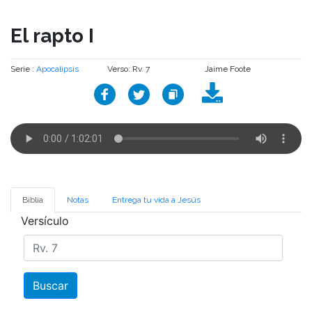
El rapto I
Serie :
Apocalipsis
Verso: Rv. 7
Jaime Foote
Biblia
Notas
Entrega tu vida a Jesús