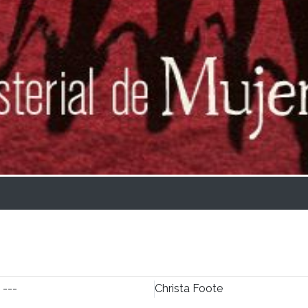
 ---
Christa Foote