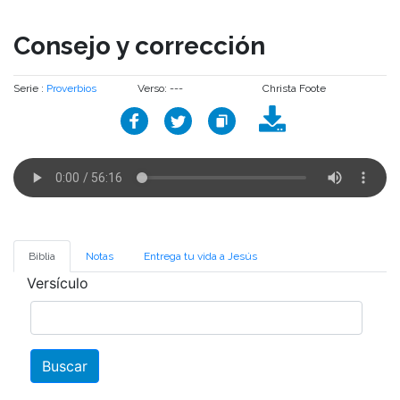
Consejo y corrección
Serie :
Proverbios
Verso: ---
Christa Foote
Biblia
Notas
Entrega tu vida a Jesús