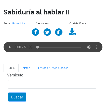
Sabiduría al hablar II
Serie :
Proverbios
Verso: ---
Christa Foote
Biblia
Notas
Entrega tu vida a Jesús