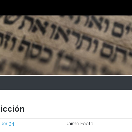
icción
:
Jer. 34
Jaime Foote