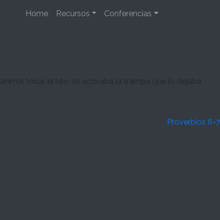
Home
Recursos
Conferencias
nimal tocar el hilo, se activaba la trampa que lo dejaba
Proverbios 6-7