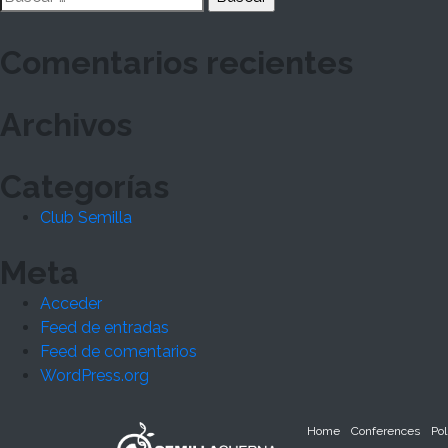
entradas
Comentarios recientes
Archivos
Categorías
Club Semilla
Meta
Acceder
Feed de entradas
Feed de comentarios
WordPress.org
Home
Conferences
Pol