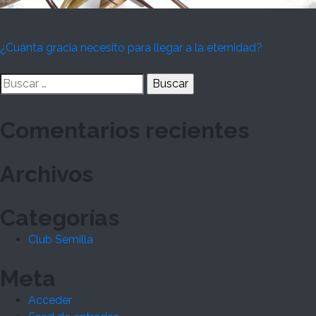
Navegación
¿Cuánta gracia necesito para llegar a la eternidad?
de
Buscar:
entradas
Comentarios recientes
Archivos
Categorías
Club Semilla
Meta
Acceder