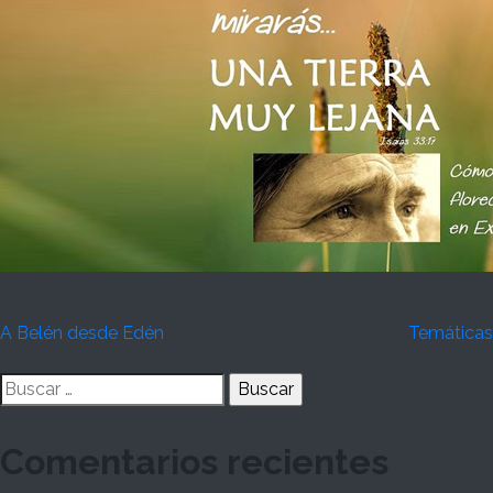
Navegación
A Belén desde Edén
Temáticas
de
Buscar:
entradas
Comentarios recientes