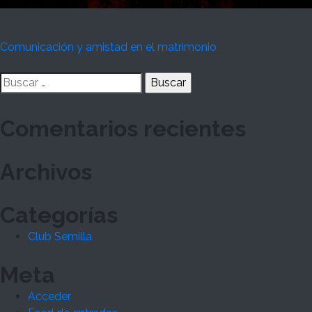
Navegación
Comunicación y amistad en el matrimonio
de
Buscar:
entradas
Comentarios recientes
Archivos
Categorías
Club Semilla
Meta
Acceder