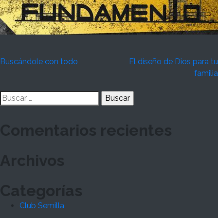
Navegación
Buscándole con todo
El diseño de Dios para tu
familia
de
Buscar:
entradas
Comentarios recientes
Archivos
Categorías
Club Semilla