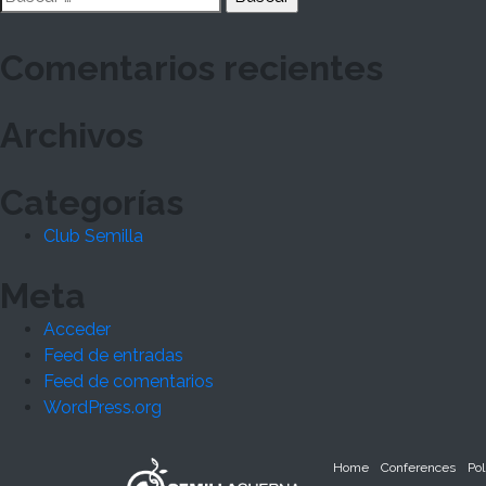
entradas
Comentarios recientes
Archivos
Categorías
Club Semilla
Meta
Acceder
Feed de entradas
Feed de comentarios
WordPress.org
Home
Conferences
Pol