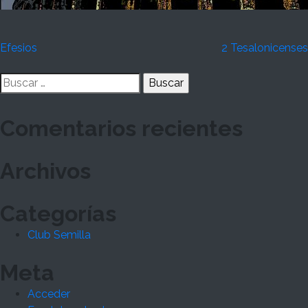
Navegación
Efesios
2 Tesalonicenses
de
Buscar:
entradas
Comentarios recientes
Archivos
Categorías
Club Semilla
Meta
Acceder