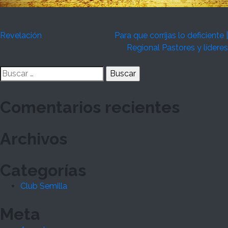
Navegación
Revelación
Para que corrijas lo deficiente |
Regional Pastores y líderes
de
Buscar:
entradas
Comentarios recientes
Archivos
Categorías
Club Semilla
Meta