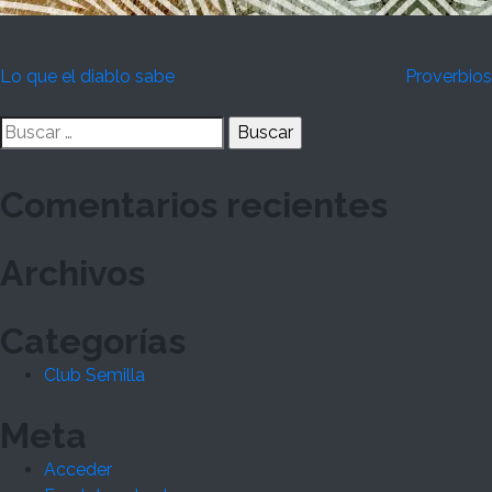
Navegación
Lo que el diablo sabe
Proverbios
de
Buscar:
entradas
Comentarios recientes
Archivos
Categorías
Club Semilla
Meta
Acceder