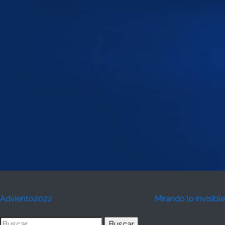
Navegación
Adviento2022
Mirando lo invisible
de
Buscar: