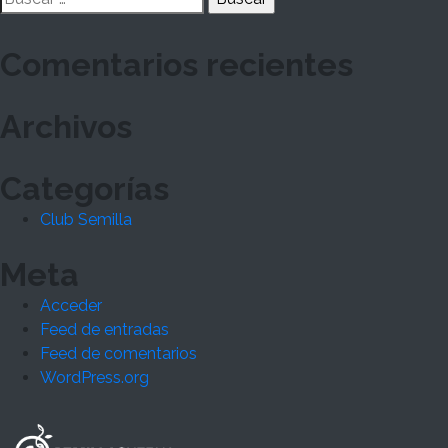
entradas
Comentarios recientes
Archivos
Categorías
Club Semilla
Meta
Acceder
Feed de entradas
Feed de comentarios
WordPress.org