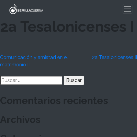
Skip
to
content
2a Tesalonicenses I
Navegación
Comunicación y amistad en el
2a Tesalonicenses II
matrimonio II
de
Buscar:
entradas
Comentarios recientes
Archivos