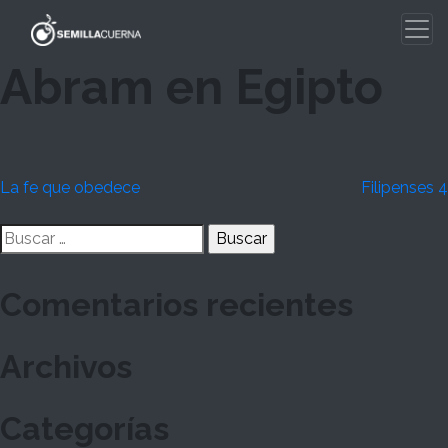
Skip
to
content
Abram en Egipto
Navegación
La fe que obedece
Filipenses 4
de
Buscar:
entradas
Comentarios recientes
Archivos
Categorías