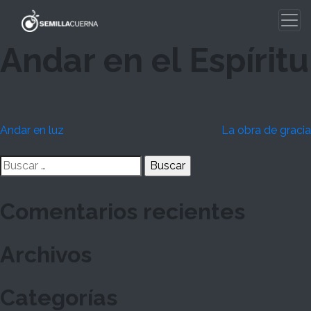
Skip
to
content
Andar en el Espíritu
Navegación
Andar en luz
La obra de gracia
de
Buscar:
entradas
Comentarios recientes
Archivos
Categorías