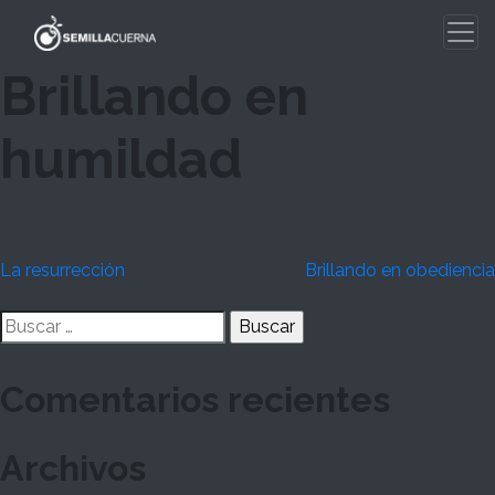
Skip
to
content
Brillando en
humildad
Navegación
La resurrección
Brillando en obediencia
de
Buscar:
entradas
Comentarios recientes
Archivos