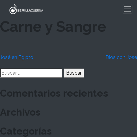
Skip
to
content
Carne y Sangre
Navegación
José en Egipto
Dios con José
de
Buscar:
entradas
Comentarios recientes
Archivos
Categorías