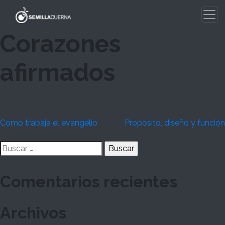
Skip
to
content
Corazones
afirmados
Navegación
Como trabaja el evangelio
Propósito, diseño y función
de
Buscar:
entradas
Comentarios recientes
Archivos