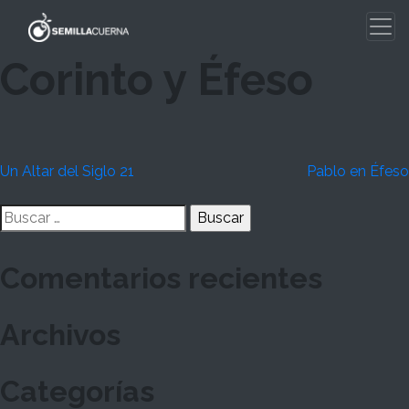
Skip
to
content
Corinto y Éfeso
Navegación
Un Altar del Siglo 21
Pablo en Éfeso
de
Buscar:
entradas
Comentarios recientes
Archivos
Categorías