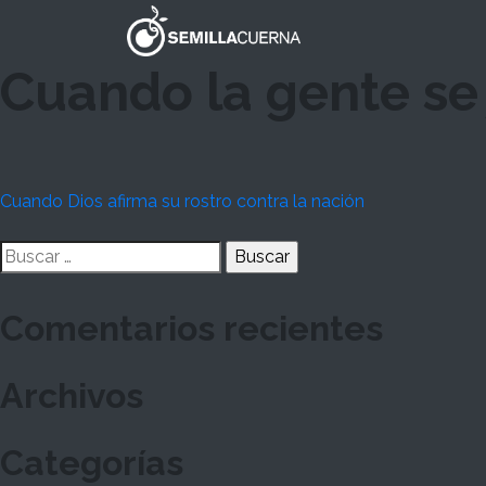
Skip
to
content
Cuando la gente se
Navegación
Cuando Dios afirma su rostro contra la nación
de
Buscar:
entradas
Comentarios recientes
Archivos
Categorías