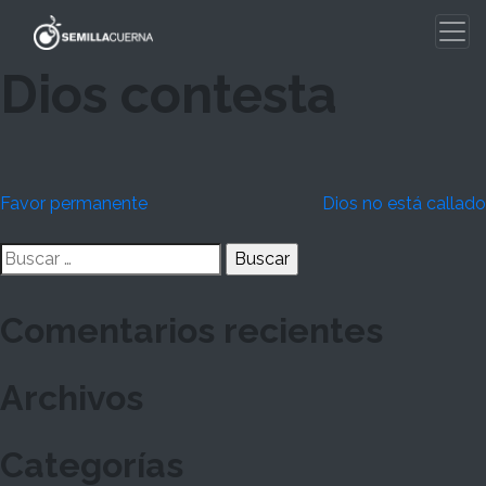
Skip
to
content
Dios contesta
Navegación
Favor permanente
Dios no está callado
de
Buscar:
entradas
Comentarios recientes
Archivos
Categorías