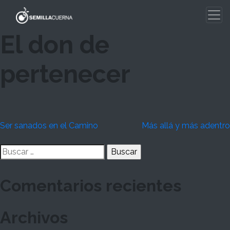
Skip
to
content
El don de
pertenecer
Navegación
Ser sanados en el Camino
Más allá y más adentro
de
Buscar:
entradas
Comentarios recientes
Archivos