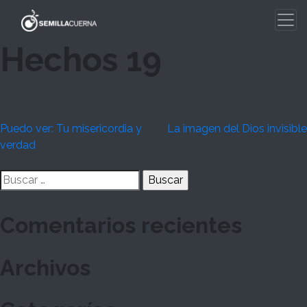
Skip
to
content
Hechos 19
Navegación
Puedo ver: Tu misericordia y
La imagen del Dios invisible
verdad
de
Buscar:
entradas
Comentarios recientes
Archivos