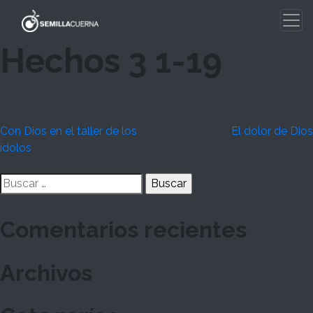
Skip
to
content
Hechos 3 1-19
Navegación
Con Dios en el taller de los
El dolor de Dios
ídolos
de
Buscar:
entradas
Comentarios recientes
Archivos