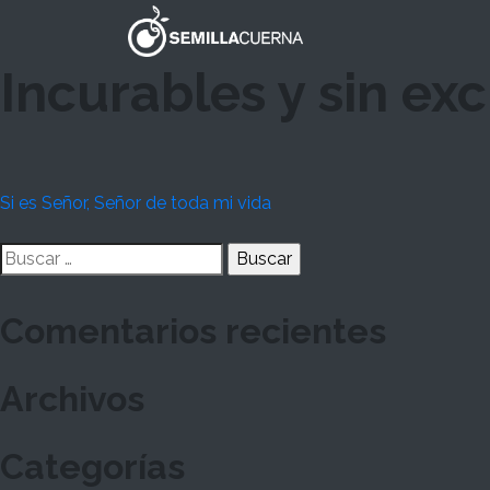
Skip
to
content
Incurables y sin ex
Navegación
Si es Señor, Señor de toda mi vida
de
Buscar:
entradas
Comentarios recientes
Archivos
Categorías