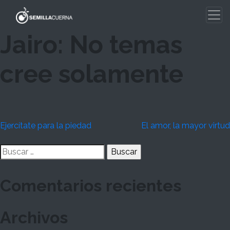
Skip
to
content
Jairo: No temas
cree solamente
Navegación
Ejercítate para la piedad
El amor, la mayor virtud
de
Buscar:
entradas
Comentarios recientes
Archivos