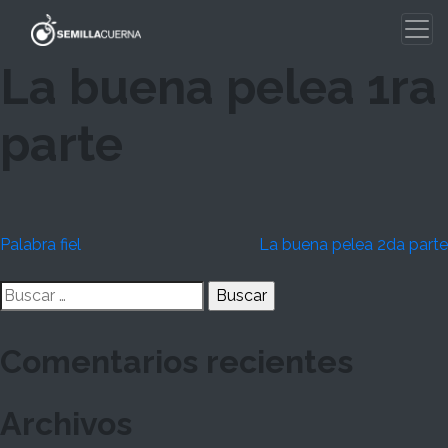
Skip
to
content
La buena pelea 1ra
parte
Navegación
Palabra fiel
La buena pelea 2da parte
de
Buscar:
entradas
Comentarios recientes
Archivos