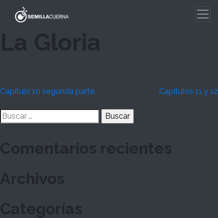
Skip
to
content
La Gloria
Navegación
Capítulo 10 segunda parte
Capítulos 11 y 12
de
Buscar:
entradas
Comentarios recientes
Archivos
Categorías