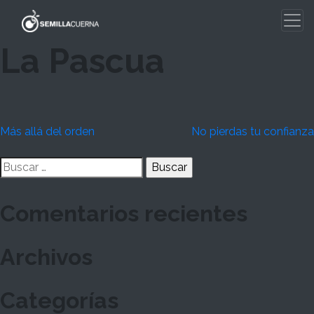
Skip
to
content
La Pascua
Navegación
Más allá del orden
No pierdas tu confianza
de
Buscar:
entradas
Comentarios recientes
Archivos
Categorías