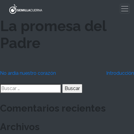
Skip
to
content
La promesa del
Padre
Navegación
No ardía nuestro corazón
Introducción
de
Buscar:
entradas
Comentarios recientes
Archivos