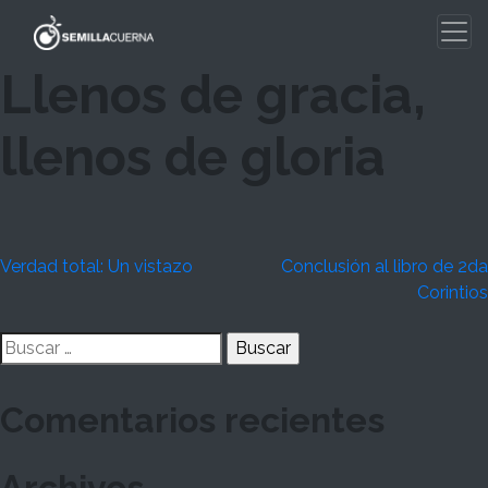
Skip
to
content
Llenos de gracia,
llenos de gloria
Navegación
Verdad total: Un vistazo
Conclusión al libro de 2da
Corintios
de
Buscar:
entradas
Comentarios recientes
Archivos