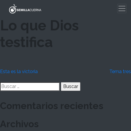
Skip
to
content
Lo que Dios
testifica
Navegación
Esta es la victoria
Tema tres
de
Buscar:
entradas
Comentarios recientes
Archivos