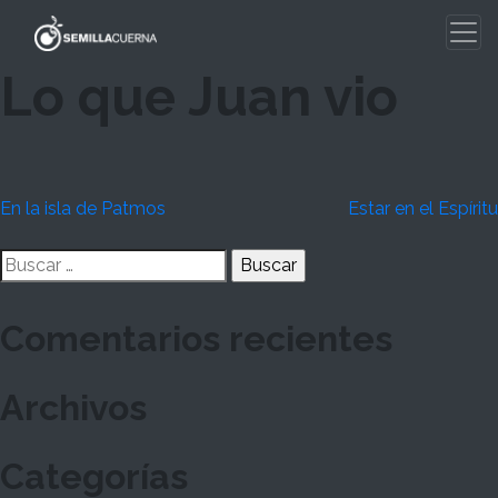
Skip
to
content
Lo que Juan vio
Navegación
En la isla de Patmos
Estar en el Espíritu
de
Buscar:
entradas
Comentarios recientes
Archivos
Categorías