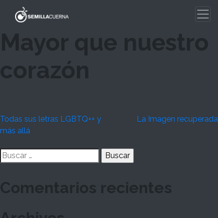
Skip
to
content
Mayor que nuestro
corazón
Navegación
Todas sus letras LGBTQ++ y
La Imagen recuperada
más allá
de
Buscar:
entradas
Comentarios recientes
Archivos