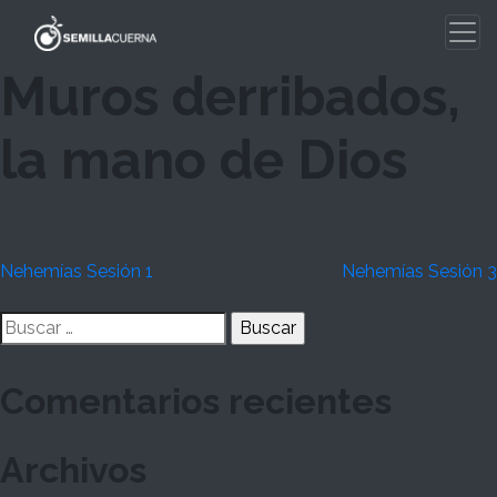
Skip
to
content
Muros derribados,
la mano de Dios
Navegación
Nehemías Sesión 1
Nehemías Sesión 3
de
Buscar:
entradas
Comentarios recientes
Archivos