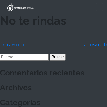
Skip
to
content
No te rindas
Navegación
Jesús en corto
No pasa nada
de
Buscar:
entradas
Comentarios recientes
Archivos
Categorías