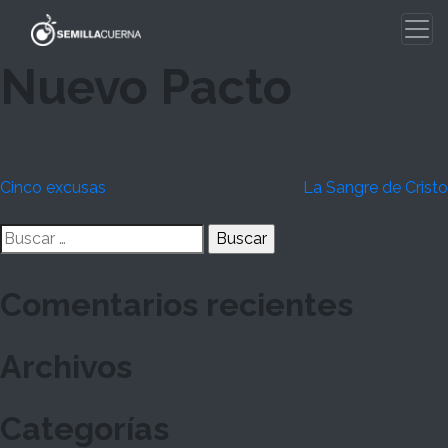
Skip
to
content
Nuevo Pacto
Navegación
Cinco excusas
La Sangre de Cristo
de
Buscar:
entradas
Comentarios recientes
Archivos
Categorías