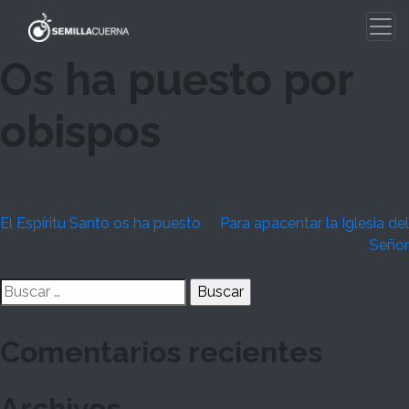
Skip
to
content
Os ha puesto por
obispos
Navegación
El Espíritu Santo os ha puesto
Para apacentar la Iglesia del
Señor
de
Buscar:
entradas
Comentarios recientes
Archivos