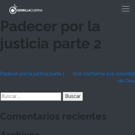
Skip
to
content
Padecer por la
justicia parte 2
Navegación
Padecer por la justicia parte 1
Vivir conforme a la voluntad
de Dios
de
Buscar:
entradas
Comentarios recientes
Archivos