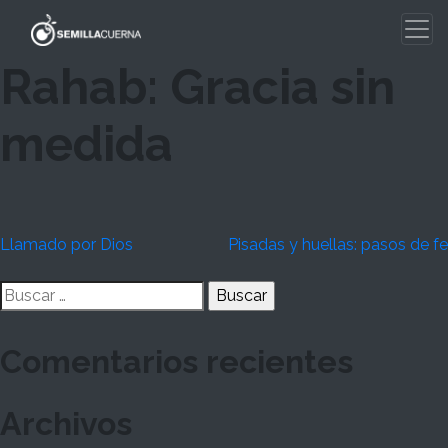
Skip
to
content
Rahab: Gracia sin
medida
Navegación
Llamado por Dios
Pisadas y huellas: pasos de fe
de
Buscar:
entradas
Comentarios recientes
Archivos