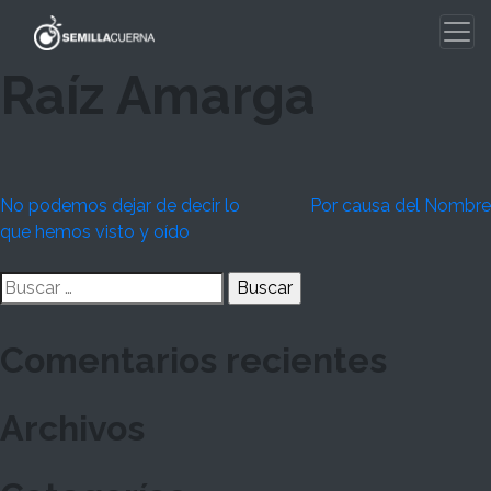
Skip
to
content
Raíz Amarga
Navegación
No podemos dejar de decir lo
Por causa del Nombre
que hemos visto y oído
de
Buscar:
entradas
Comentarios recientes
Archivos