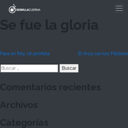
Skip
to
content
Se fue la gloria
Navegación
Para un Rey, Un profeta
El Arca con los Filisteos
de
Buscar:
entradas
Comentarios recientes
Archivos
Categorías