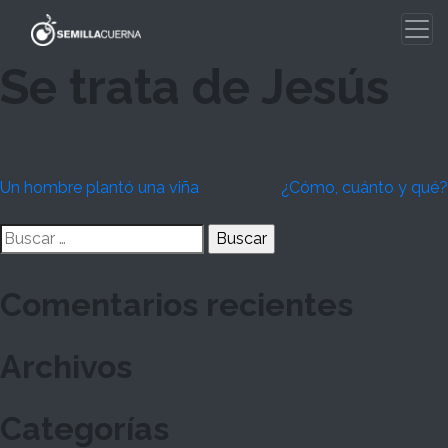
Skip
to
content
Se trata de Jesús
Navegación
Un hombre plantó una viña
¿Cómo, cuánto y qué?
de
Buscar:
entradas
Comentarios recientes
Archivos
Categorías