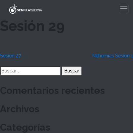
Skip
to
content
Sesión 29
Navegación
Sesión 27
Nehemías Sesión 1
de
Buscar:
entradas
Comentarios recientes
Archivos
Categorías