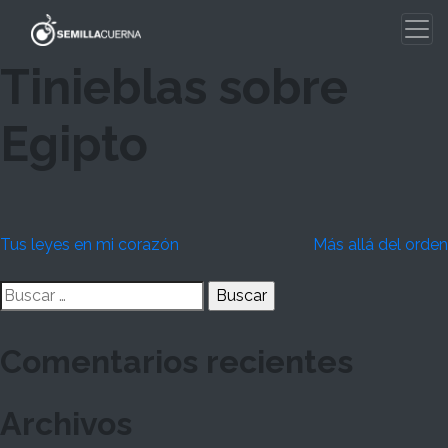
Skip
to
content
Tinieblas sobre
Egipto
Navegación
Tus leyes en mi corazón
Más allá del orden
de
Buscar:
entradas
Comentarios recientes
Archivos